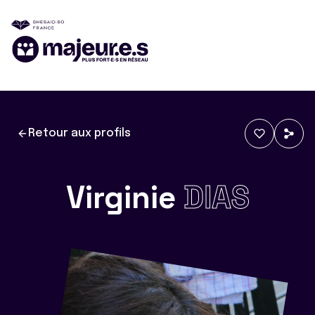
Retour aux profils
Virginie
DIAS