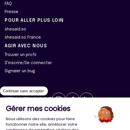
FAQ
Presse
POUR ALLER PLUS LOIN
shesaid.so
shesaid.so France
AGIR AVEC NOUS
Trouver un profil
S'inscrire/Se connecter
Signaler un bug
Continuer sans accepter
RETROUVEZ-NOUS SUR
Gérer mes cookies
2026 ©Majeur·e·s - Tous droits réservés
Mentions légales
Nous utilisons des cookies pour faire
Politique de confidentialité
Cookies
fonctionner notre site, améliorer votre
expérience de navigation, réaliser des