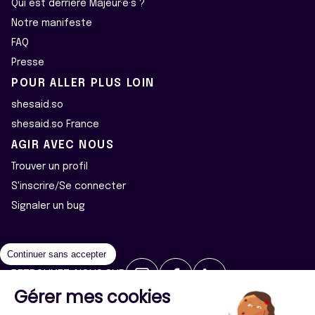
Qui est derrière Majeur·e·s ?
Notre manifeste
FAQ
Presse
POUR ALLER PLUS LOIN
shesaid.so
shesaid.so France
AGIR AVEC NOUS
Trouver un profil
S'inscrire/Se connecter
Signaler un bug
Continuer sans accepter
RETROUVEZ-NOUS SUR
Gérer mes cookies
2026 ©Majeur·e·s - Tous droits réservés
Mentions légales