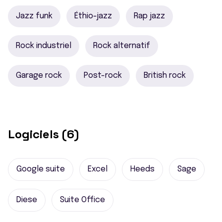
Jazz funk
Éthio-jazz
Rap jazz
Rock industriel
Rock alternatif
Garage rock
Post-rock
British rock
Logiciels (6)
Google suite
Excel
Heeds
Sage
Diese
Suite Office