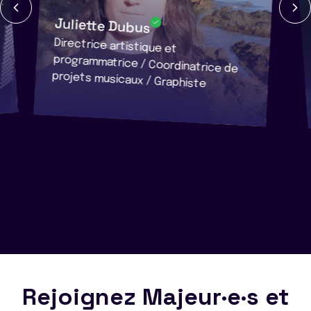
Juliette Dubus
Directrice artistique et
programmatrice / Coordinatrice de
projets musicaux / Graphiste
Rejoignez Majeur·e·s et