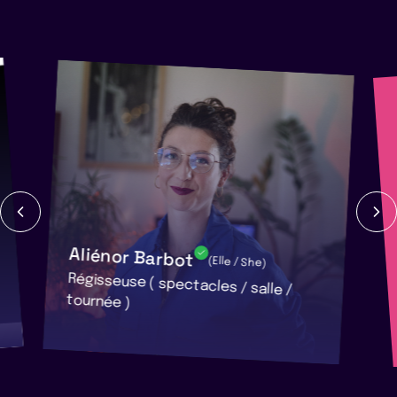
Aliénor Barbot
(Elle / She)
Régisseuse ( spectacles / salle /
tournée )