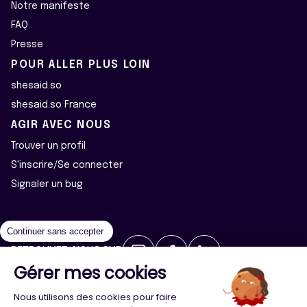
Notre manifeste
FAQ
Presse
POUR ALLER PLUS LOIN
shesaid.so
shesaid.so France
AGIR AVEC NOUS
Trouver un profil
S'inscrire/Se connecter
Signaler un bug
Continuer sans accepter
RETROUVEZ-NOUS SUR
Gérer mes cookies
2026 ©Majeur·e·s - Tous droits réservés
Mentions légales
Nous utilisons des cookies pour faire
Politique de confidentialité
Cookies