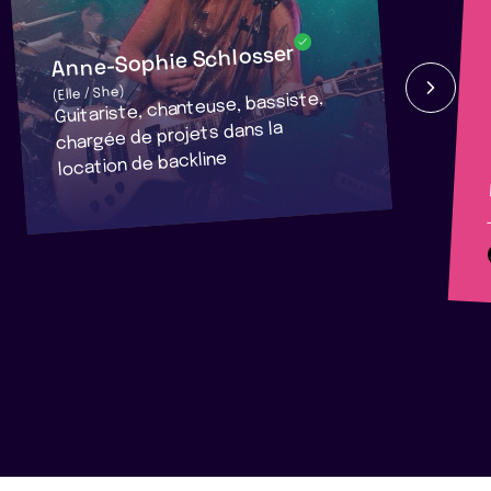
Anne-Sophie Schlosser
(Elle / She)
Guitariste, chanteuse, bassiste,
chargée de projets dans la
location de backline