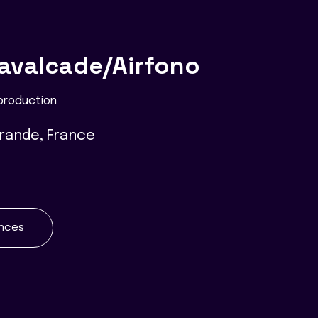
e
avalcade/Airfono
 production
érande, France
ences