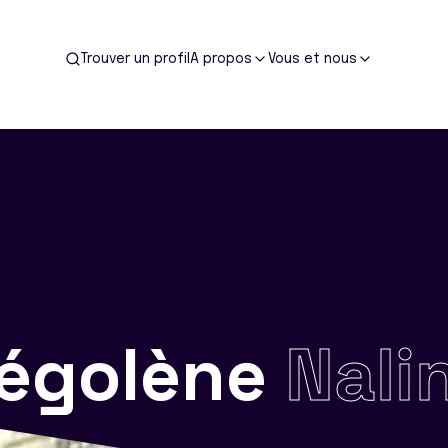
Trouver un profil
A propos
Vous et nous
égolène
Nali