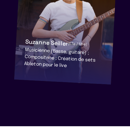
Suzanne Seiller
(Elle / She)
Musicienne (Basse, guitare) ;
Compositrice ; Création de sets
Ableton pour le live