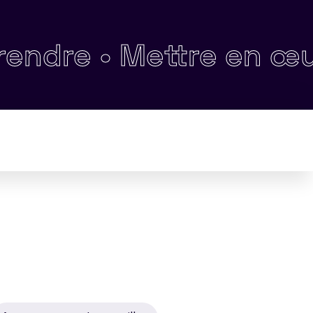
e •
Mettre en œuvre sa