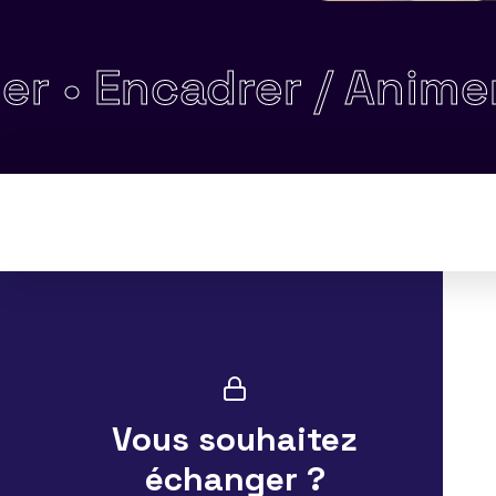
ncadrer / Animer une
Vous souhaitez
échanger ?