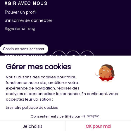
AGIR AVEC NOUS
Trouver un profil
S'inscrire/Se connecter
Signaler un bug
Continuer sans accepter
RETROUVEZ-NOUS SUR
Gérer mes cookies
2026 ©Majeur·e·s - Tous droits réservés
Mentions légales
Nous utilisons des cookies pour faire
Politique de confidentialité
Cookies
fonctionner notre site, améliorer votre
expérience de navigation, réaliser des
analyses et personnaliser les annonce. En continuant, vous
Conception
Agence Adeliom
acceptez leur utilisation :
Lire notre politique de cookies
Consentements certifiés par
Menu
Majeur·e·s
Trouver
Compte
Je choisis
OK pour moi
x