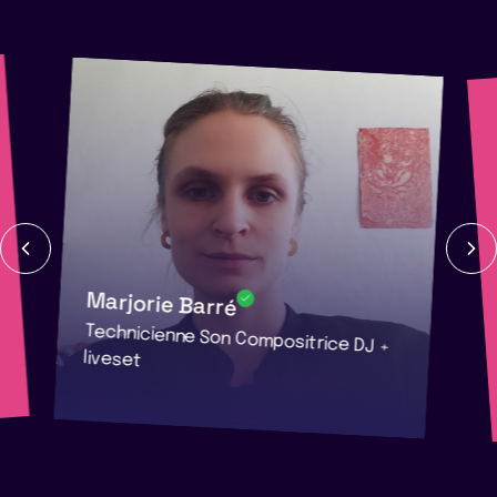
Marjorie Barré
Technicienne Son Compositrice DJ +
liveset