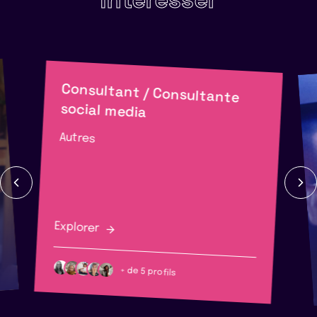
Consultant / Consultante
social media
Autres
Explorer
+ de 5 profils