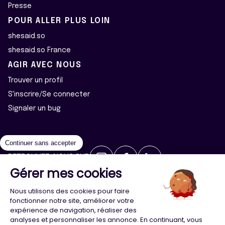
Presse
POUR ALLER PLUS LOIN
shesaid.so
shesaid.so France
AGIR AVEC NOUS
Trouver un profil
S'inscrire/Se connecter
Signaler un bug
Continuer sans accepter
RETROUVEZ-NOUS SUR
Gérer mes cookies
2026 ©Majeur·e·s - Tous droits réservés
Mentions légales
Nous utilisons des cookies pour faire
Politique de confidentialité
Cookies
fonctionner notre site, améliorer votre
expérience de navigation, réaliser des
analyses et personnaliser les annonce. En continuant, vous
Conception
Agence Adeliom