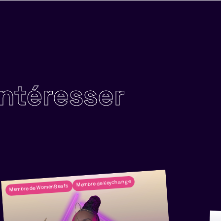
intéresser
Membre de Keychange
Membre de WomenBeats