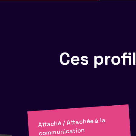
Ces prof
Attaché / Attachée à la
communication