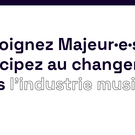
oignez Majeur·e·
icipez au chang
s
l’industrie mus