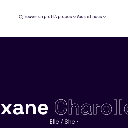
Trouver un profil
A propos
Vous et nous
oxane
Charoll
Elle / She •