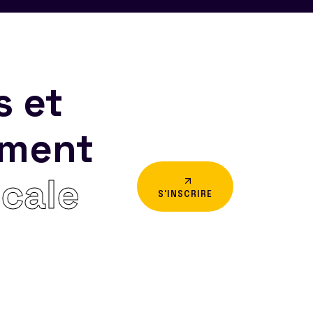
s et
ement
icale
S'INSCRIRE