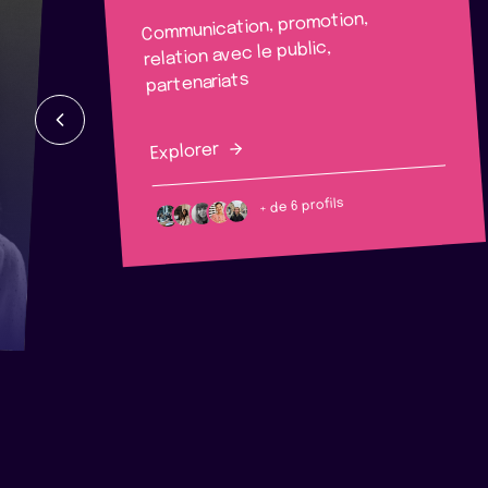
Communication, promotion,
relation avec le public,
partenariats
Explorer
+ de 6 profils