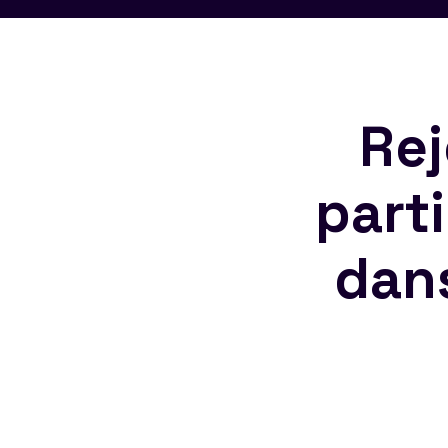
Rej
part
dan