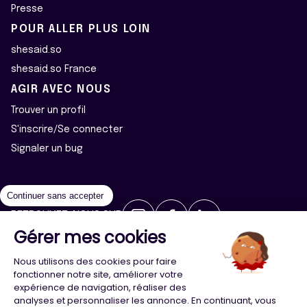
Presse
POUR ALLER PLUS LOIN
shesaid.so
shesaid.so France
AGIR AVEC NOUS
Trouver un profil
S'inscrire/Se connecter
Signaler un bug
Continuer sans accepter
RETROUVEZ-NOUS SUR
Gérer mes cookies
2026 ©Majeur·e·s - Tous droits réservés
Mentions légales
Nous utilisons des cookies pour faire
Politique de confidentialité
Cookies
fonctionner notre site, améliorer votre
expérience de navigation, réaliser des
analyses et personnaliser les annonce. En continuant, vous
Conception
Agence Adeliom