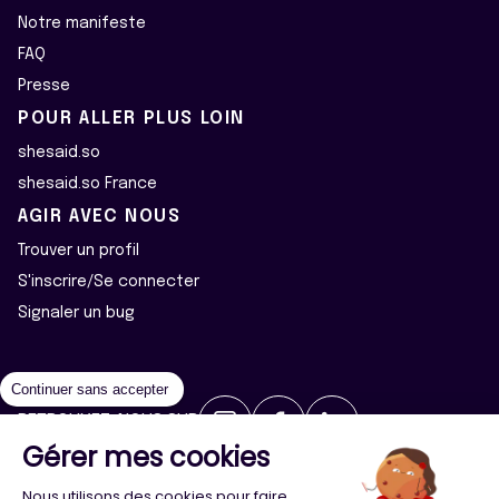
Notre manifeste
FAQ
Presse
POUR ALLER PLUS LOIN
shesaid.so
shesaid.so France
AGIR AVEC NOUS
Trouver un profil
S'inscrire/Se connecter
Signaler un bug
Continuer sans accepter
RETROUVEZ-NOUS SUR
Gérer mes cookies
2026 ©Majeur·e·s - Tous droits réservés
Mentions légales
Nous utilisons des cookies pour faire
Politique de confidentialité