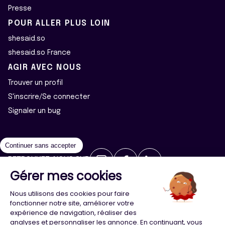
Presse
POUR ALLER PLUS LOIN
shesaid.so
shesaid.so France
AGIR AVEC NOUS
Trouver un profil
S'inscrire/Se connecter
Signaler un bug
Continuer sans accepter
RETROUVEZ-NOUS SUR
Gérer mes cookies
2026 ©Majeur·e·s - Tous droits réservés
Mentions légales
Nous utilisons des cookies pour faire
Politique de confidentialité
Cookies
fonctionner notre site, améliorer votre
expérience de navigation, réaliser des
analyses et personnaliser les annonce. En continuant, vous
Conception
Agence Adeliom