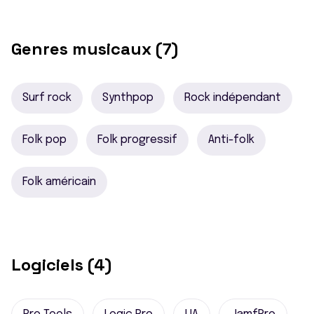
Genres musicaux (7)
Surf rock
Synthpop
Rock indépendant
Folk pop
Folk progressif
Anti-folk
Folk américain
Logiciels (4)