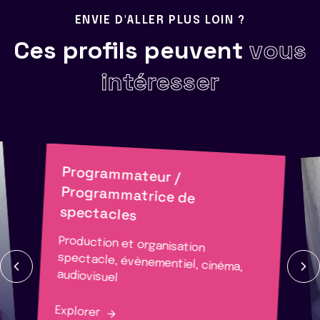
ENVIE D'ALLER PLUS LOIN ?
Ces profils peuvent
vous
intéresser
Programmateur /
Programmatrice de
spectacles
Production et organisation
spectacle, évènementiel, cinéma,
audiovisuel
Explorer