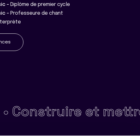
sic -
Diplôme de premier cycle
sic -
Professeure de chant
nterprète
ences
ruire et mettre en œ