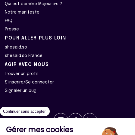
Qui est derrière Majeur·e·s ?
Notre manifeste
FAQ
Presse
POUR ALLER PLUS LOIN
shesaid.so
shesaid.so France
AGIR AVEC NOUS
Trouver un profil
S'inscrire/Se connecter
Signaler un bug
Continuer sans accepter
RETROUVEZ-NOUS SUR
Gérer mes cookies
2026 ©Majeur·e·s - Tous droits réservés
Mentions légales