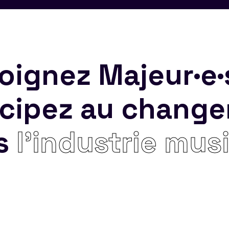
oignez Majeur·e·
icipez au chang
s
l’industrie mus