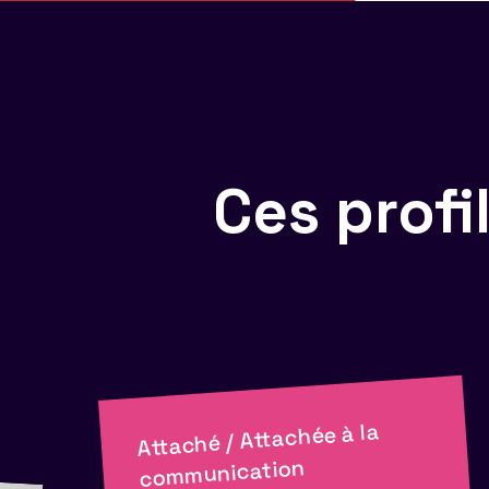
Ces prof
Attaché / Attachée à la
communication