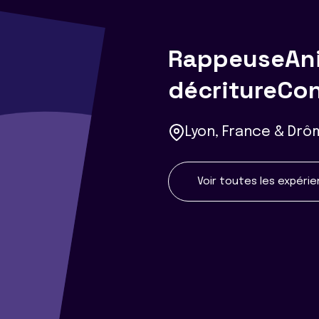
RappeuseAnim
décritureCon
Lyon, France & Drô
Voir toutes les expéri