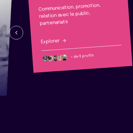
Communication, promotion,
relation avec le public,
partenariats
Explorer
+ de 6 profils