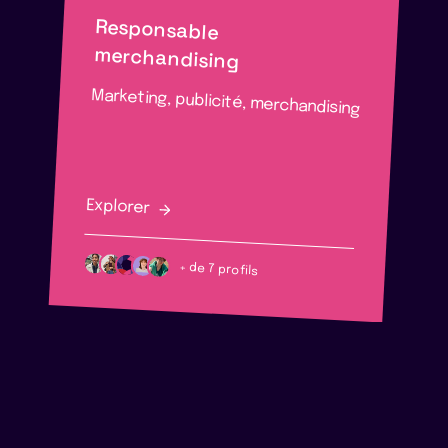
Responsable
merchandising
Marketing, publicité, merchandising
Explorer
+ de 7 profils