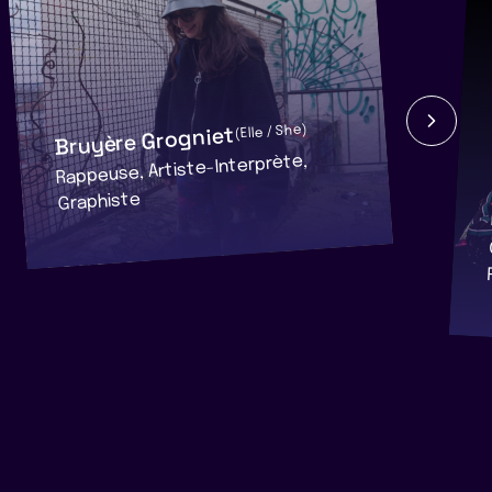
Bruyère Grogniet
(Elle / She)
Rappeuse, Artiste-Interprète,
Graphiste