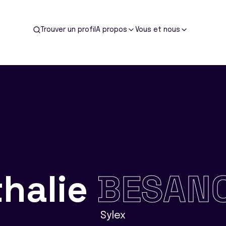
Trouver un profil
A propos
Vous et nous
thalie
BESAN
Sylex