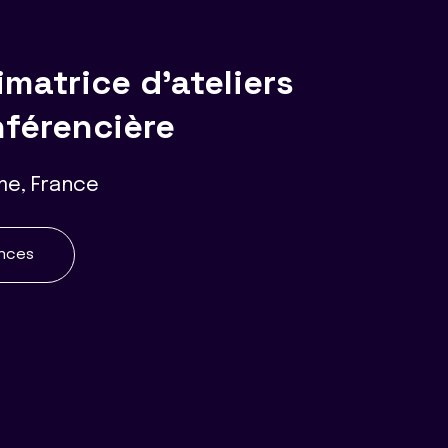
atrice d'ateliers
férencière
me, France
ences