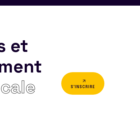
s et
ement
icale
S'INSCRIRE