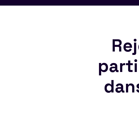
Rej
part
dan