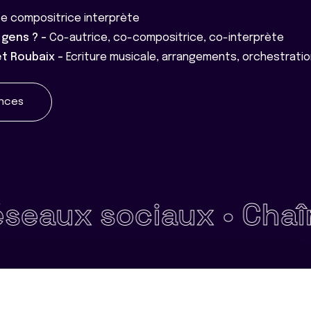
ce compositrice interprète
gens ? -
Co-autrice, co-compositrice, co-interprète
et Roubaix -
Ecriture musicale, arrangements, orchestratio
ences
x sociaux •
Chaîne édi