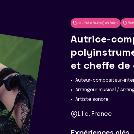
Lauréat·e Seule(s) en Scène
Mem
Autrice-comp
polyinstrume
et cheffe de
Auteur-compositeur-inter
Arrangeur musical / Arra
Artiste sonore
Lille, France
Expériences clés