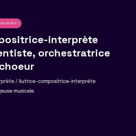
bre de Wah !
ositrice-interprète
ntiste, orchestratrice
 choeur
prète / Autrice-compositrice-interprète
ngeuse musicale