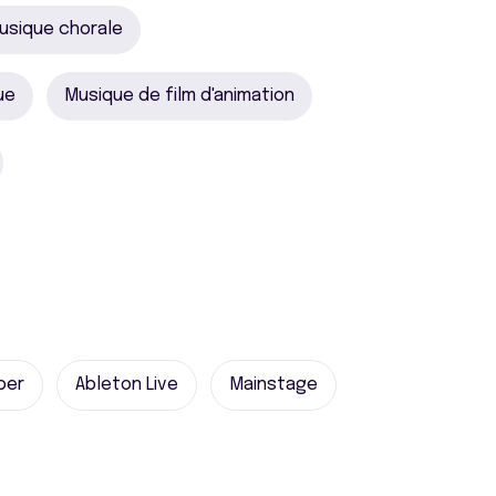
usique chorale
ue
Musique de film d'animation
per
Ableton Live
Mainstage