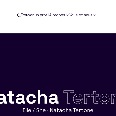
Trouver un profil
A propos
Vous et nous
atacha
Terto
Elle / She • Natacha Tertone