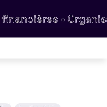
ères •
Organisation gé