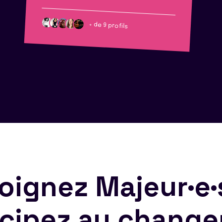
+ de 9 profils
oignez Majeur·e·
icipez au chang