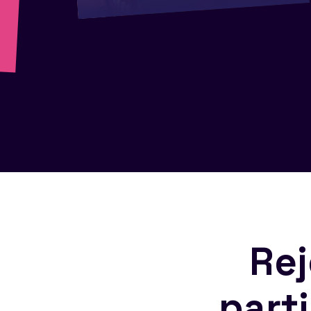
Rej
part