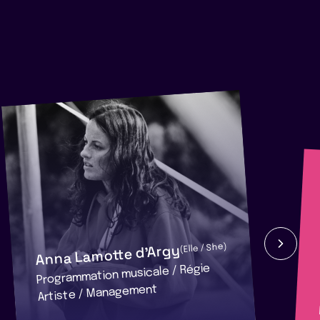
Anna Lamotte d'Argy
(Elle / She)
Programmation musicale / Régie
Artiste / Management