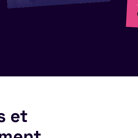
s et
ement