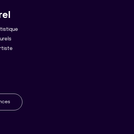
rel
rtistique
turels
rtiste
ences