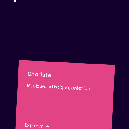
Choriste
Musique, artistique, création
Explorer