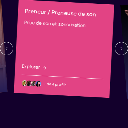
Preneur / Preneuse de son
Prise de son et sonorisation
Explorer
+ de 4 profils