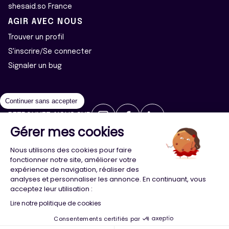
shesaid.so France
AGIR AVEC NOUS
Trouver un profil
S'inscrire/Se connecter
Signaler un bug
Continuer sans accepter
RETROUVEZ-NOUS SUR
Gérer mes cookies
2026 ©Majeur·e·s - Tous droits réservés
Mentions légales
Nous utilisons des cookies pour faire
Politique de confidentialité
Cookies
fonctionner notre site, améliorer votre
expérience de navigation, réaliser des
analyses et personnaliser les annonce. En continuant, vous
Conception
Agence Adeliom
acceptez leur utilisation :
Lire notre politique de cookies
Consentements certifiés par
Menu