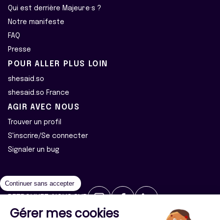
Qui est derrière Majeur·e·s ?
Notre manifeste
FAQ
Presse
POUR ALLER PLUS LOIN
shesaid.so
shesaid.so France
AGIR AVEC NOUS
Trouver un profil
S'inscrire/Se connecter
Signaler un bug
Continuer sans accepter
RETROUVEZ-NOUS SUR
Gérer mes cookies
2026 ©Majeur·e·s - Tous droits réservés