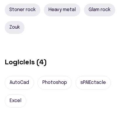
Stoner rock
Heavy metal
Glam rock
Zouk
Logiciels (4)
AutoCad
Photoshop
sPAIEctacle
Excel