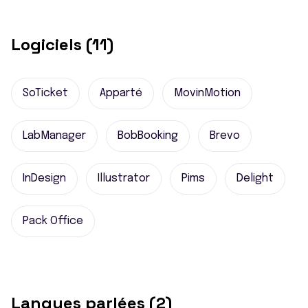
Logiciels (11)
SoTicket
Apparté
MovinMotion
LabManager
BobBooking
Brevo
InDesign
Illustrator
Pims
Delight
Pack Office
Langues parlées (2)