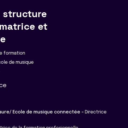
e structure
rmatrice et
re
e formation
école de musique
e
nce
laure/ Ecole de musique connectée -
Directrice