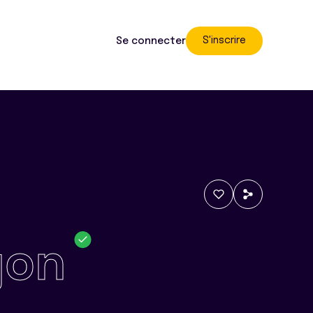
S'inscrire
Se connecter
yon