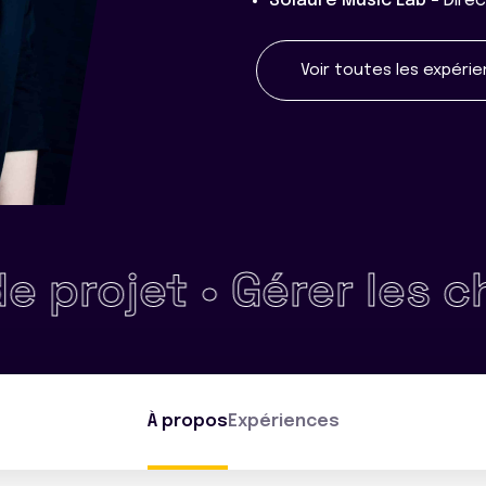
Solaure Music Lab -
Direc
Voir toutes les expéri
jet •
Gérer les chang
À propos
Expériences