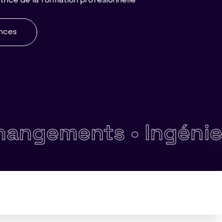
trice de la formation profesionnelle
ences
ements •
Ingénierie 