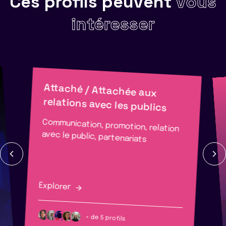
Ces profils peuvent
vous
intéresser
Attaché / Attachée aux
relations avec les publics
Communication, promotion, relation
avec le public, partenariats
Explorer
+ de 5 profils