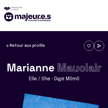
Retour aux profils
Marianne
Mauclair
Elle / She • Digé M0m0