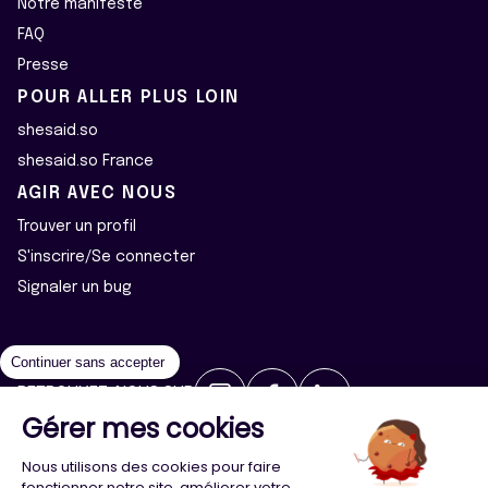
Notre manifeste
FAQ
Presse
POUR ALLER PLUS LOIN
shesaid.so
shesaid.so France
AGIR AVEC NOUS
Trouver un profil
S'inscrire/Se connecter
Signaler un bug
Continuer sans accepter
RETROUVEZ-NOUS SUR
Gérer mes cookies
2026 ©Majeur·e·s - Tous droits réservés
Mentions légales
Nous utilisons des cookies pour faire
Politique de confidentialité
Cookies
fonctionner notre site, améliorer votre