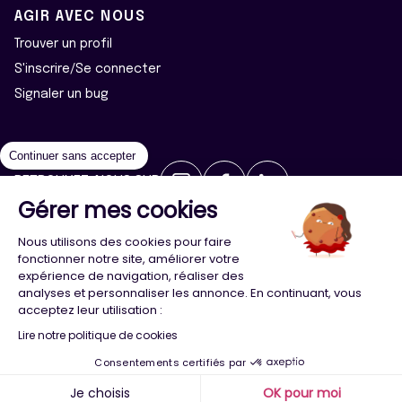
AGIR AVEC NOUS
Trouver un profil
S'inscrire/Se connecter
Signaler un bug
Continuer sans accepter
RETROUVEZ-NOUS SUR
Gérer mes cookies
2026 ©Majeur·e·s - Tous droits réservés
Mentions légales
Nous utilisons des cookies pour faire
Politique de confidentialité
Cookies
fonctionner notre site, améliorer votre
expérience de navigation, réaliser des
analyses et personnaliser les annonce. En continuant, vous
Conception
Agence Adeliom
acceptez leur utilisation :
Lire notre politique de cookies
Consentements certifiés par
Menu
Majeur·e·s
Trouver
Compte
Je choisis
OK pour moi