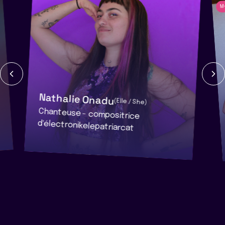
M
Nathalie Onadu
(Elle / She)
Chanteuse - compositrice
d'électronikelepatriarcat