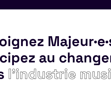
oignez Majeur·e·
icipez au chang
s
l’industrie mus