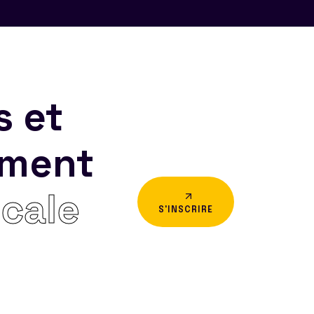
s et
ement
icale
S'INSCRIRE