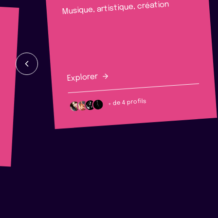
Musique, artistique, création
Explorer
+ de 4 profils