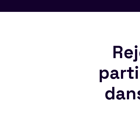
Rej
part
dan