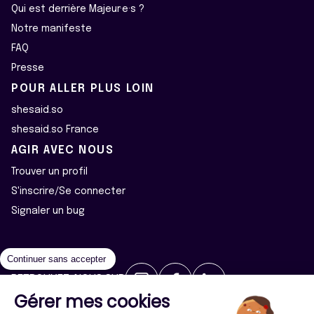
Qui est derrière Majeur·e·s ?
Notre manifeste
FAQ
Presse
POUR ALLER PLUS LOIN
shesaid.so
shesaid.so France
AGIR AVEC NOUS
Trouver un profil
S'inscrire/Se connecter
Signaler un bug
Continuer sans accepter
RETROUVEZ-NOUS SUR
Gérer mes cookies
2026 ©Majeur·e·s - Tous droits réservés
Mentions légales