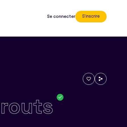
S'inscrire
Se connecter
routs