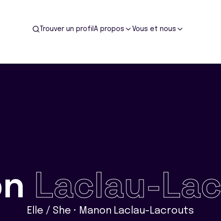
Trouver un profil
A propos
Vous et nous
on
Laclau-Lac
Elle / She • Manon Laclau-Lacrouts