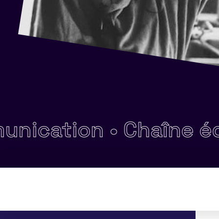
ion •
Chaîne éditorial