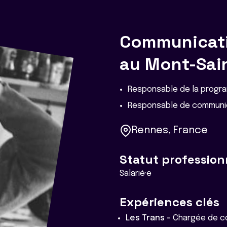
Communicati
au Mont-Sai
Responsable de la progr
Responsable de communi
Rennes, France
Statut profession
Salarié·e
Expériences clés
Les Trans -
Chargée de c