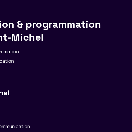
on & programmation
nt-Michel
ammation
cation
nel
ommunication