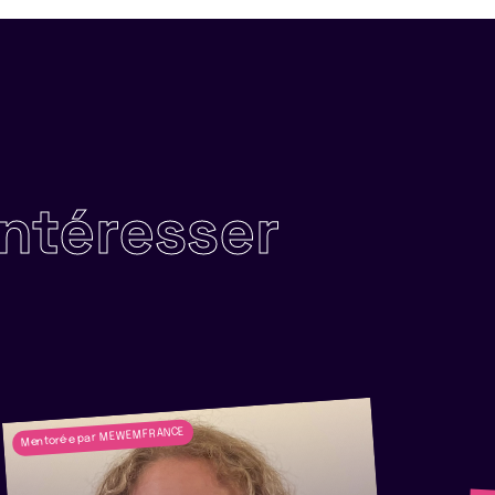
intéresser
Mentoré·e par MEWEMFRANCE