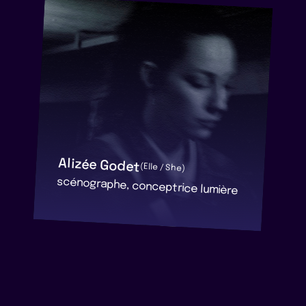
Alizée Godet
(Elle / She)
scénographe, conceptrice lumière