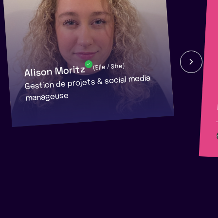
Alison Moritz
(Elle / She)
Gestion de projets & social media
manageuse