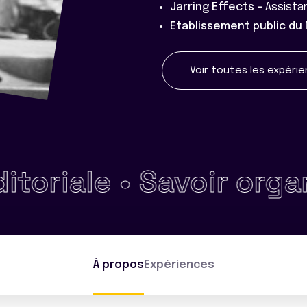
Jarring Effects -
Assista
Etablissement public du
Voir toutes les expéri
e •
Savoir organiser u
À propos
Expériences