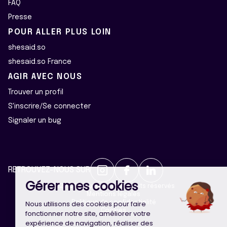
FAQ
Presse
POUR ALLER PLUS LOIN
shesaid.so
shesaid.so France
AGIR AVEC NOUS
Trouver un profil
S'inscrire/Se connecter
Signaler un bug
Continuer sans accepter
RETROUVEZ-NOUS SUR
Gérer mes cookies
2026 ©Majeur·e·s - Tous droits réservés
Mentions légales
Nous utilisons des cookies pour faire
Politique de confidentialité
Cookies
fonctionner notre site, améliorer votre
expérience de navigation, réaliser des