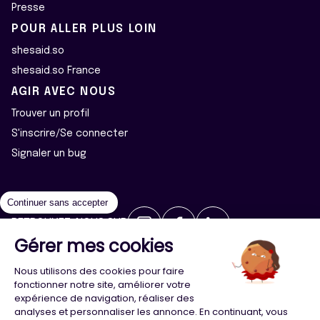
Presse
POUR ALLER PLUS LOIN
shesaid.so
shesaid.so France
AGIR AVEC NOUS
Trouver un profil
S'inscrire/Se connecter
Signaler un bug
Continuer sans accepter
RETROUVEZ-NOUS SUR
Gérer mes cookies
2026 ©Majeur·e·s - Tous droits réservés
Mentions légales
Nous utilisons des cookies pour faire
Politique de confidentialité
Cookies
fonctionner notre site, améliorer votre
expérience de navigation, réaliser des
analyses et personnaliser les annonce. En continuant, vous
Conception
Agence Adeliom