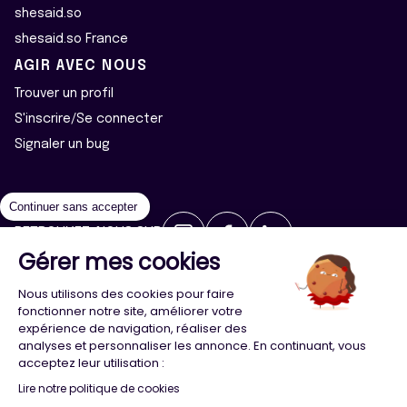
shesaid.so
shesaid.so France
AGIR AVEC NOUS
Trouver un profil
S'inscrire/Se connecter
Signaler un bug
Continuer sans accepter
RETROUVEZ-NOUS SUR
Gérer mes cookies
2026 ©Majeur·e·s - Tous droits réservés
Mentions légales
Nous utilisons des cookies pour faire
Politique de confidentialité
Cookies
fonctionner notre site, améliorer votre
expérience de navigation, réaliser des
analyses et personnaliser les annonce. En continuant, vous
Conception
Agence Adeliom
acceptez leur utilisation :
Lire notre politique de cookies