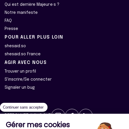
Qui est derrière Majeur·e·s ?
Notre manifeste
FAQ
Presse
POUR ALLER PLUS LOIN
shesaid.so
shesaid.so France
AGIR AVEC NOUS
Trouver un profil
S'inscrire/Se connecter
Signaler un bug
Continuer sans accepter
RETROUVEZ-NOUS SUR
Gérer mes cookies
2026 ©Majeur·e·s - Tous droits réservés