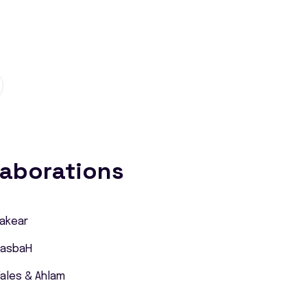
laborations
Fakear
KasbaH
ales & Ahlam