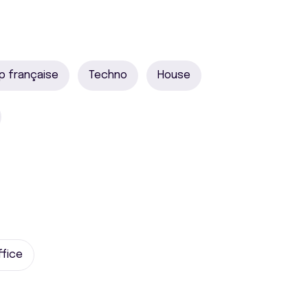
p française
Techno
House
ffice