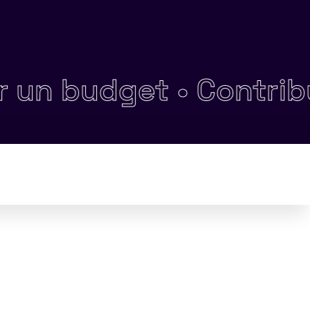
budget •
Contribuer à 