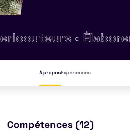
uteurs •
Élaborer un 
À propos
Expériences
Compétences (12)