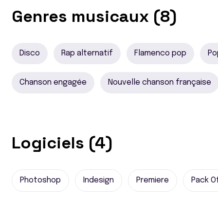
Genres musicaux (8)
Disco
Rap alternatif
Flamenco pop
Po
Chanson engagée
Nouvelle chanson française
Logiciels (4)
Photoshop
Indesign
Premiere
Pack O