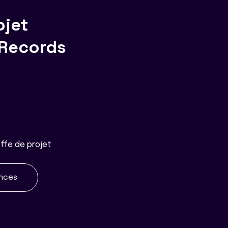
ojet
Records
ffe de projet
ences