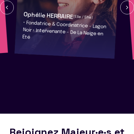
Ophélie HERRAIRE
(Elle / She)
• Fondatrice & Coordinatrice - Lagon
Noir • Intervenante - De La Neige en
Été
Rejoignez Majeur·e·s et