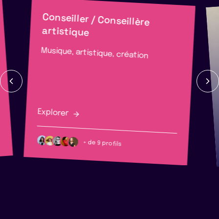
Conseiller / Conseillère
artistique
Musique, artistique, création
Explorer
+ de 9 profils