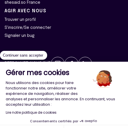
shesaid.so France
AGIR AVEC NOUS
Trouver un profil
S'inscrire/Se connecter
Signaler un bug
Continuer sans accepter
RETROUVEZ-NOUS SUR
Gérer mes cookies
2026 ©Majeur·e·s - Tous droits réservés
Mentions légales
Nous utilisons des cookies pour faire
Politique de confidentialité
Cookies
fonctionner notre site, améliorer votre
expérience de navigation, réaliser des
analyses et personnaliser les annonce. En continuant, vous
Conception
Agence Adeliom
acceptez leur utilisation :
Lire notre politique de cookies
Consentements certifiés par
Menu