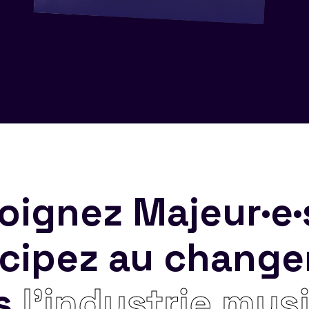
oignez Majeur·e·
icipez au chang
s
l’industrie mus