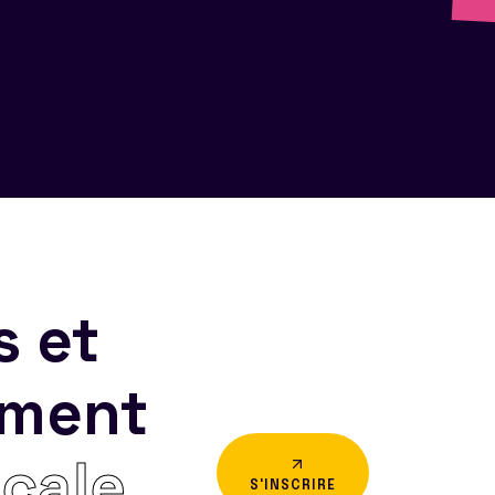
s et
ement
icale
S'INSCRIRE