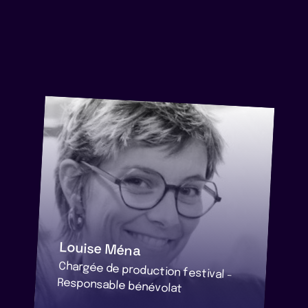
Louise Ména
Chargée de production festival -
Responsable bénévolat