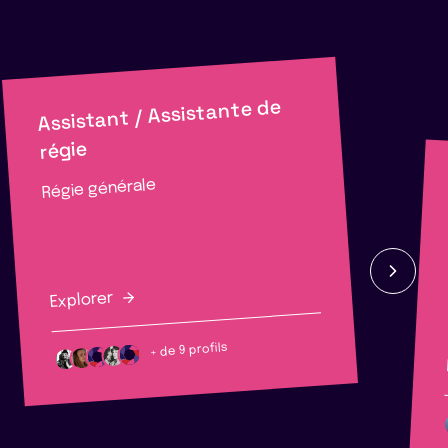
Assistant / Assistante de
régie
Régie générale
Explorer
+ de 9 profils