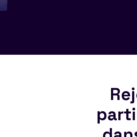
Rej
part
dan