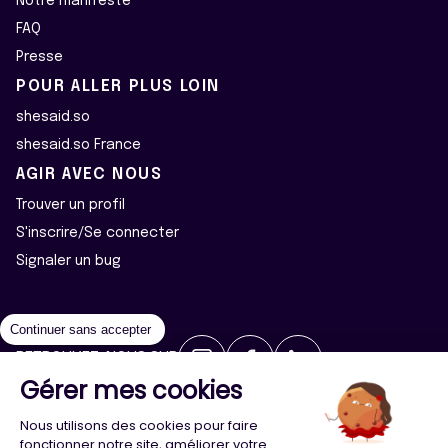
Notre manifeste
FAQ
Presse
POUR ALLER PLUS LOIN
shesaid.so
shesaid.so France
AGIR AVEC NOUS
Trouver un profil
S'inscrire/Se connecter
Signaler un bug
Continuer sans accepter
RETROUVEZ-NOUS SUR
Gérer mes cookies
2026 ©Majeur·e·s - Tous droits réservés
Mentions légales
Nous utilisons des cookies pour faire
Politique de confidentialité
Cookies
fonctionner notre site, améliorer votre