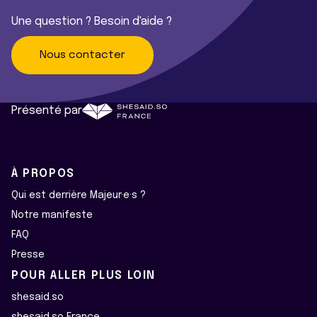
Une question ? Besoin d'aide ?
Nous contacter
Présenté par
À PROPOS
Qui est derrière Majeur·e·s ?
Notre manifeste
FAQ
Presse
POUR ALLER PLUS LOIN
shesaid.so
shesaid.so France