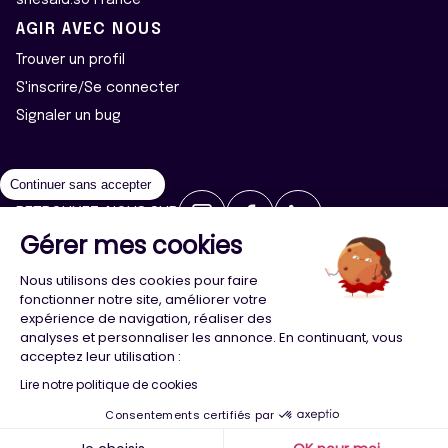
AGIR AVEC NOUS
Trouver un profil
S'inscrire/Se connecter
Signaler un bug
Continuer sans accepter
RETROUVEZ-NOUS SUR
Gérer mes cookies
2026 ©Majeur·e·s - Tous droits réservés
Mentions légales
Nous utilisons des cookies pour faire
Politique de confidentialité
Cookies
fonctionner notre site, améliorer votre
expérience de navigation, réaliser des
analyses et personnaliser les annonce. En continuant, vous
Conception
Agence Adeliom
acceptez leur utilisation :
Lire notre politique de cookies
Consentements certifiés par
Menu
Majeur·e·s
Trouver
Compte