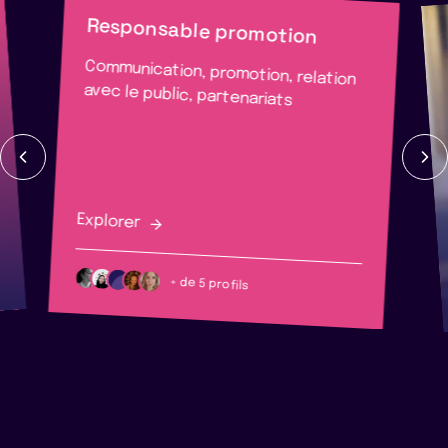
Responsable promotion
Communication, promotion, relation
avec le public, partenariats
Explorer
+ de 5 profils