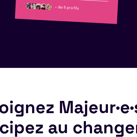
+ de 6 profils
oignez Majeur·e·
icipez au chang