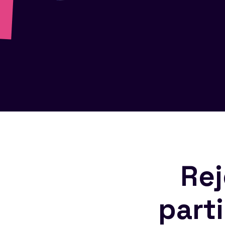
Rej
part