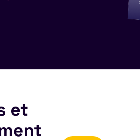
s et
ement