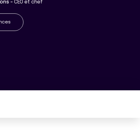
ions -
CEO et chef
ences