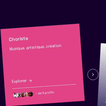
Choriste
Musique, artistique, création
Explorer
+ de 9 profils