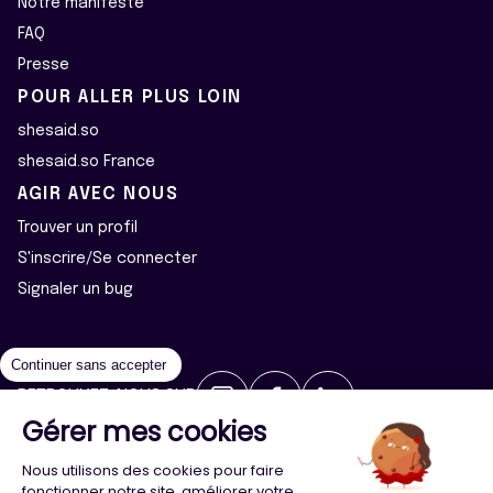
Notre manifeste
FAQ
Presse
POUR ALLER PLUS LOIN
shesaid.so
shesaid.so France
AGIR AVEC NOUS
Trouver un profil
S'inscrire/Se connecter
Signaler un bug
Continuer sans accepter
RETROUVEZ-NOUS SUR
Gérer mes cookies
2026 ©Majeur·e·s - Tous droits réservés
Mentions légales
Nous utilisons des cookies pour faire
Politique de confidentialité
Cookies
fonctionner notre site, améliorer votre