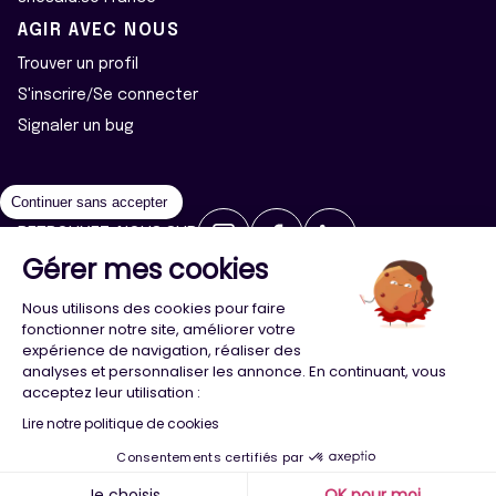
AGIR AVEC NOUS
Trouver un profil
S'inscrire/Se connecter
Signaler un bug
Continuer sans accepter
RETROUVEZ-NOUS SUR
Gérer mes cookies
2026 ©Majeur·e·s - Tous droits réservés
Mentions légales
Nous utilisons des cookies pour faire
Politique de confidentialité
Cookies
fonctionner notre site, améliorer votre
expérience de navigation, réaliser des
analyses et personnaliser les annonce. En continuant, vous
Conception
Agence Adeliom
acceptez leur utilisation :
Lire notre politique de cookies
Consentements certifiés par
Menu
Majeur·e·s
Trouver
Compte
Je choisis
OK pour moi