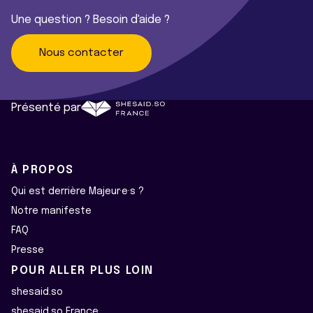
Une question ? Besoin d'aide ?
Nous contacter
Présenté par
À PROPOS
Qui est derrière Majeur·e·s ?
Notre manifeste
FAQ
Presse
POUR ALLER PLUS LOIN
shesaid.so
shesaid.so France