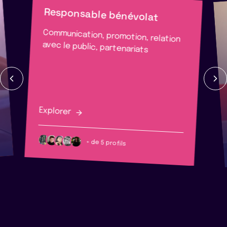
Responsable bénévolat
Communication, promotion, relation
avec le public, partenariats
Explorer
+ de 5 profils