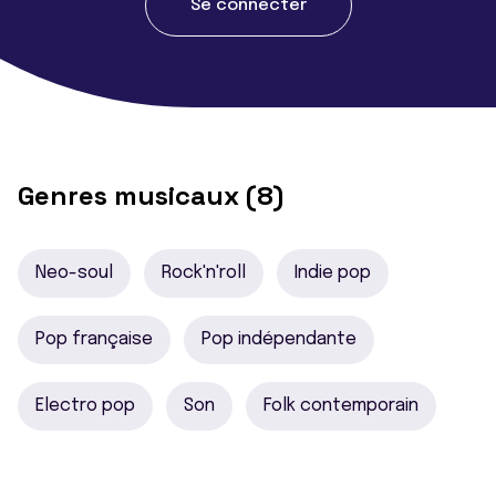
Se connecter
Genres musicaux (8)
Neo-soul
Rock'n'roll
Indie pop
Pop française
Pop indépendante
Electro pop
Son
Folk contemporain