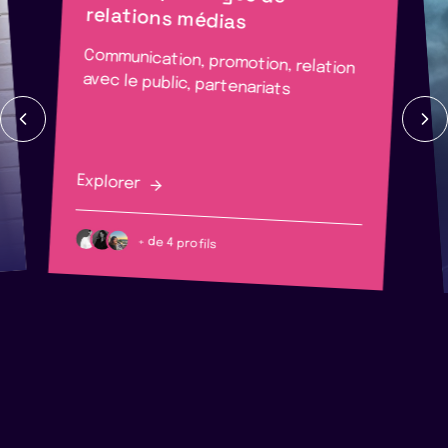
relations médias
Communication, promotion, relation
avec le public, partenariats
Explorer
+ de 4 profils