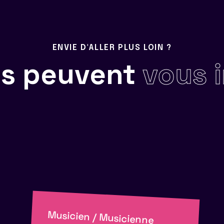
ENVIE D'ALLER PLUS LOIN ?
ils peuvent
vous 
Musicien / Musicienne
Musique Assistée par