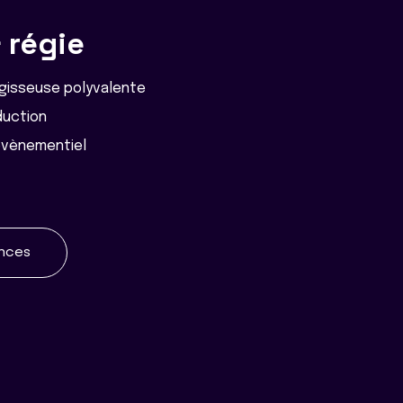
 régie
égisseuse polyvalente
duction
évènementiel
ences