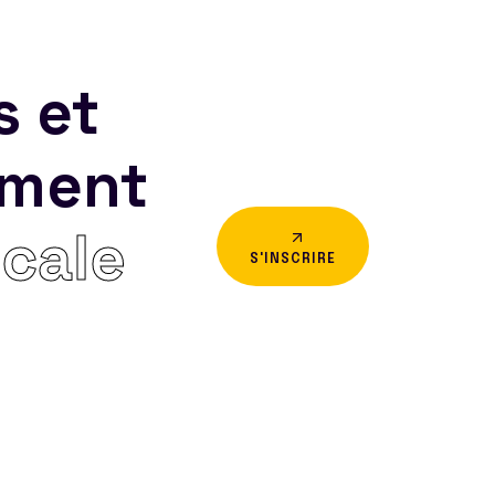
s et
ement
icale
S'INSCRIRE