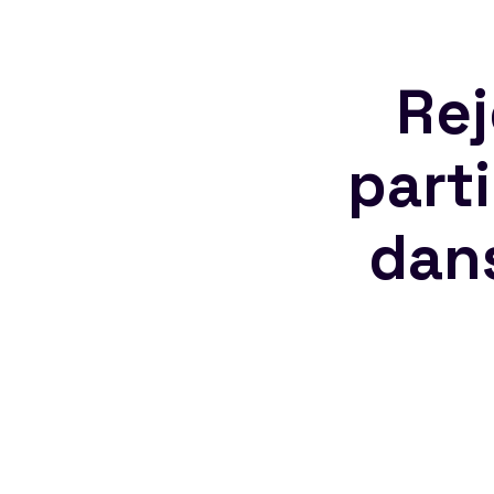
Rej
part
dan