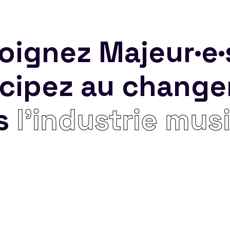
oignez Majeur·e·
icipez au chang
s
l’industrie mus