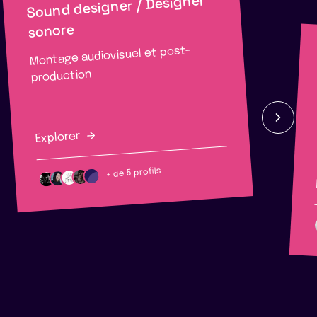
Sound designer / Designer
sonore
Montage audiovisuel et post-
production
Explorer
+ de 5 profils