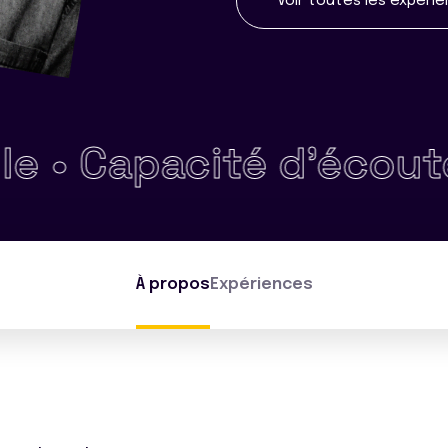
Voir toutes les expéri
Capacité d'écoute •
R
À propos
Expériences