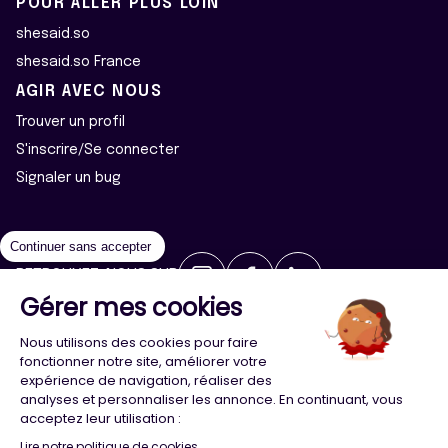
POUR ALLER PLUS LOIN
shesaid.so
shesaid.so France
AGIR AVEC NOUS
Trouver un profil
S'inscrire/Se connecter
Signaler un bug
Continuer sans accepter
RETROUVEZ-NOUS SUR
Gérer mes cookies
2026 ©Majeur·e·s - Tous droits réservés
Mentions légales
Nous utilisons des cookies pour faire
Politique de confidentialité
Cookies
fonctionner notre site, améliorer votre
expérience de navigation, réaliser des
analyses et personnaliser les annonce. En continuant, vous
Conception
Agence Adeliom
acceptez leur utilisation :
Lire notre politique de cookies