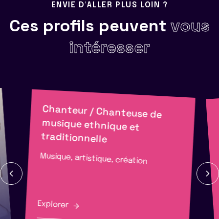
ENVIE D'ALLER PLUS LOIN ?
Ces profils peuvent
vous
intéresser
Chanteur / Chanteuse de
musique ethnique et
traditionnelle
Musique, artistique, création
Explorer