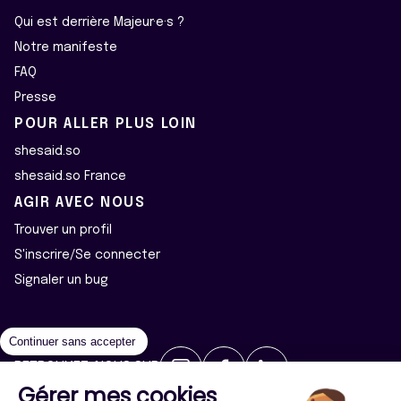
Qui est derrière Majeur·e·s ?
Notre manifeste
FAQ
Presse
POUR ALLER PLUS LOIN
shesaid.so
shesaid.so France
AGIR AVEC NOUS
Trouver un profil
S'inscrire/Se connecter
Signaler un bug
Continuer sans accepter
RETROUVEZ-NOUS SUR
Gérer mes cookies
2026 ©Majeur·e·s - Tous droits réservés