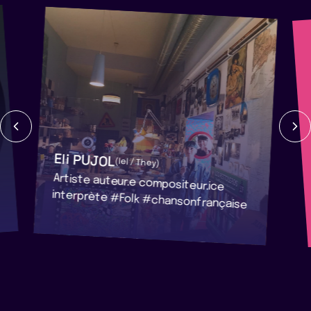
Eli PUJOL
(Iel / They)
Artiste auteur.e compositeur.ice
interprète #Folk #chansonfrançaise