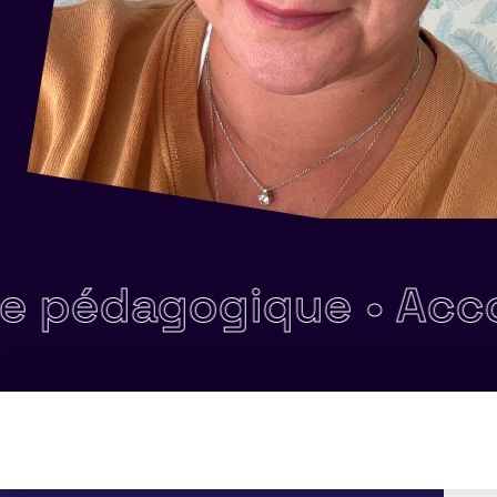
pédagogique •
Accompa