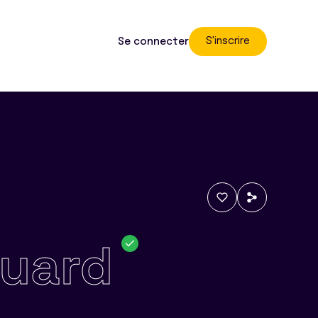
S'inscrire
Se connecter
uard