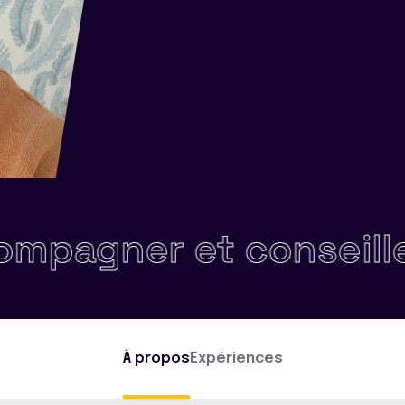
gner et conseiller •
À propos
Expériences