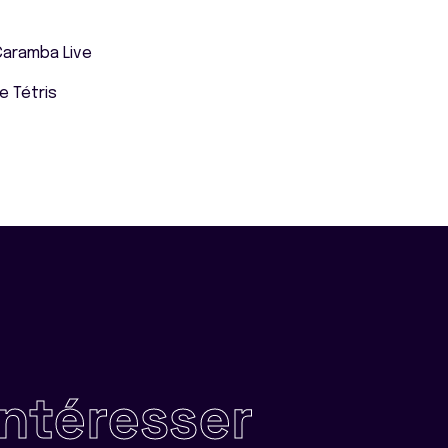
Caramba Live
e Tétris
intéresser