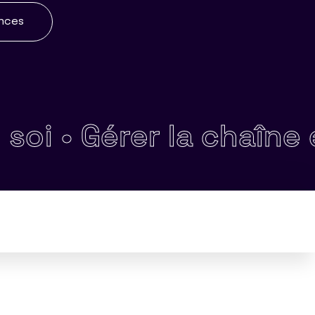
ences
•
Gérer la chaîne édito