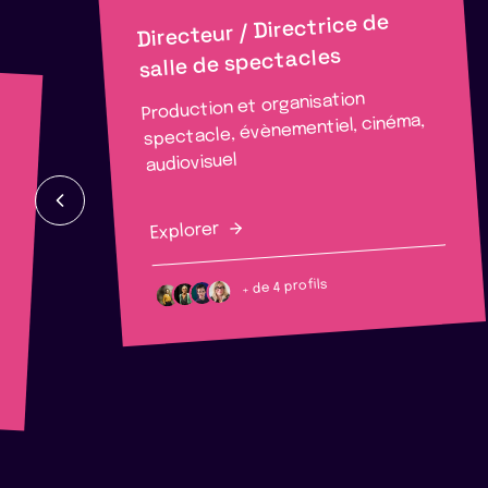
Directeur / Directrice de
salle de spectacles
Production et organisation
spectacle, évènementiel, cinéma,
audiovisuel
Explorer
+ de 4 profils