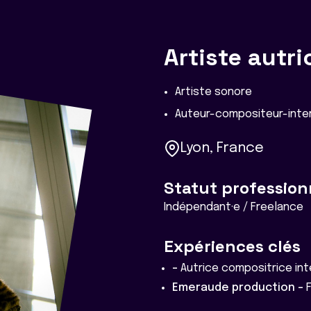
Artiste autri
Artiste sonore
Auteur-compositeur-inter
Lyon, France
Statut profession
Indépendant·e / Freelance
Expériences clés
-
Autrice compositrice in
Emeraude production -