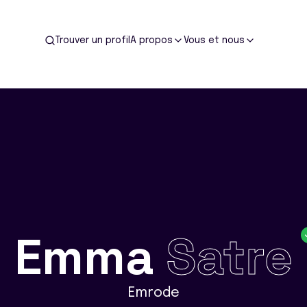
Trouver un profil
A propos
Vous et nous
Emma
Satre
Emrode