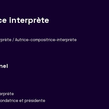
ce interprète
prète / Autrice-compositrice-interprète
nel
terprête
Fondatrice et présidente