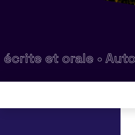
e et orale •
Autonomie